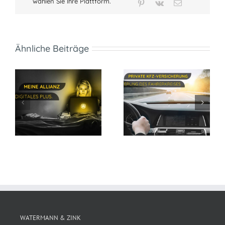
wählen Sie Ihre Plattform.
Pinterest
Vk
E-
Mail
Ähnliche Beiträge
WATERMANN & ZINK