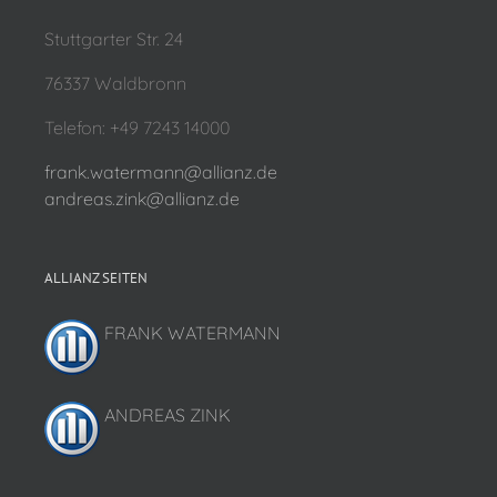
Stuttgarter Str. 24
76337 Waldbronn
Telefon: +49 7243 14000
frank.watermann@allianz.de
andreas.zink@allianz.de
ALLIANZ SEITEN
FRANK WATERMANN
ANDREAS ZINK