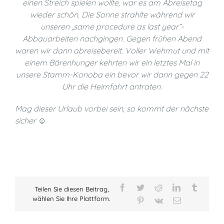
einen Streich spielen wollte, war es am Abreisetag
wieder schön. Die Sonne strahlte während wir
unseren „same procedure as last year“-
Abbauarbeiten nachgingen. Gegen frühen Abend
waren wir dann abreisebereit. Voller Wehmut und mit
einem Bärenhunger kehrten wir ein letztes Mal in
unsere Stamm-Konoba ein bevor wir dann gegen 22
Uhr die Heimfahrt antraten.
Mag dieser Urlaub vorbei sein, so kommt der nächste
sicher ☺
Facebook
Twitter
Reddit
LinkedIn
Tumblr
Teilen Sie diesen Beitrag,
wählen Sie Ihre Plattform.
Pinterest
Vk
E-
Mail