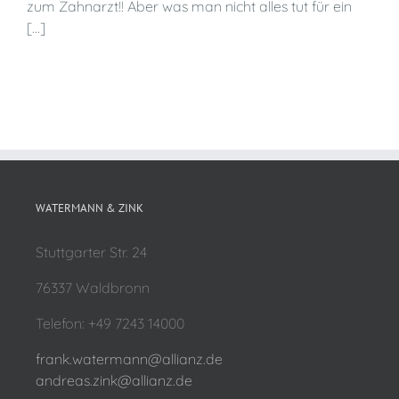
zum Zahnarzt!! Aber was man nicht alles tut für ein
[...]
WATERMANN & ZINK
Stuttgarter Str. 24
76337 Waldbronn
Telefon: +49 7243 14000
frank.watermann@allianz.de
andreas.zink@allianz.de