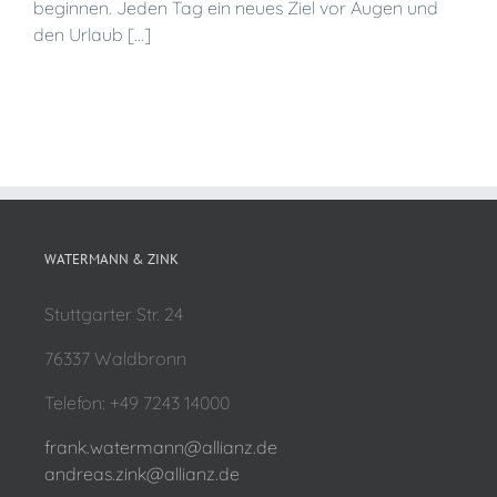
beginnen. Jeden Tag ein neues Ziel vor Augen und
den Urlaub [...]
WATERMANN & ZINK
Stuttgarter Str. 24
76337 Waldbronn
Telefon: +49 7243 14000
frank.watermann@allianz.de
andreas.zink@allianz.de