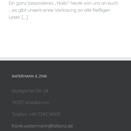
Ein ganz besonderes „ Hallo“ heute von uns an euch
….es gibt unsere erste Verlosung an alle fleißigen
Leser. [...]
WATERMANN & ZINK
Stuttgarter Str. 24
76337 Waldbronn
Telefon: +49 7243 14000
frank.watermann@allianz.de