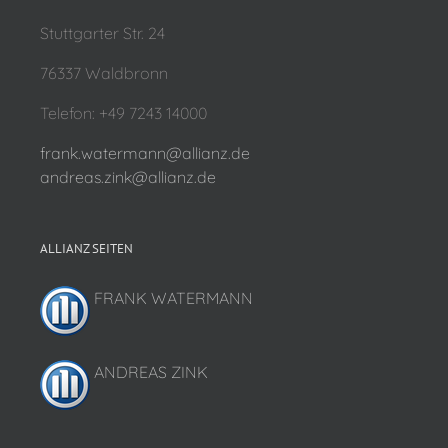
Stuttgarter Str. 24
76337 Waldbronn
Telefon: +49 7243 14000
frank.watermann@allianz.de
andreas.zink@allianz.de
ALLIANZ SEITEN
FRANK WATERMANN
ANDREAS ZINK