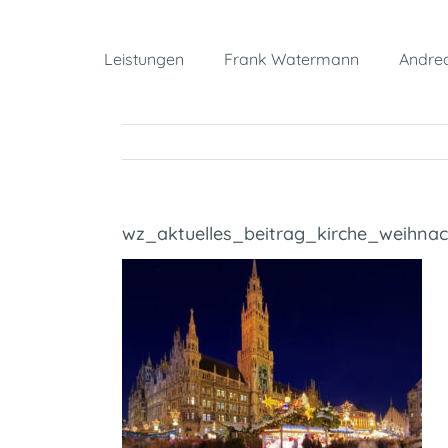
Zum
Inhalt
Leistungen
Frank Watermann
Andrea
springen
wz_aktuelles_beitrag_kirche_weihna