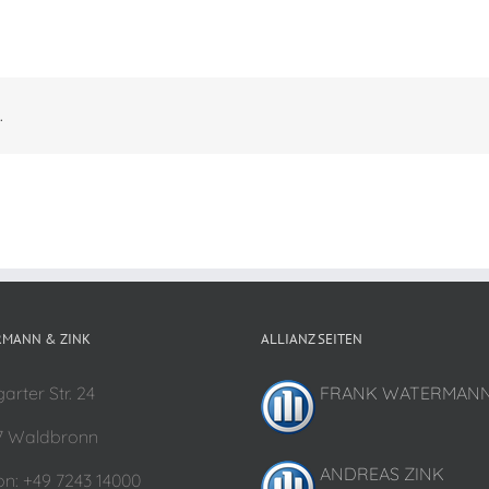
.
MANN & ZINK
ALLIANZ SEITEN
garter Str. 24
FRANK WATERMAN
7 Waldbronn
ANDREAS ZINK
on: +49 7243 14000