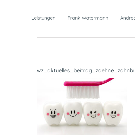
Zum
Inhalt
Leistungen
Frank Watermann
Andrea
springen
wz_aktuelles_beitrag_zaehne_zahnbu