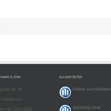
.
MANN & ZINK
ALLIANZ SEITEN
garter Str. 24
FRANK WATERMAN
7 Waldbronn
ANDREAS ZINK
on: +49 7243 14000